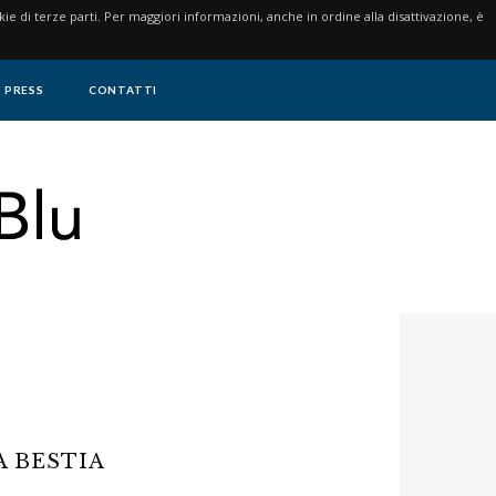
ookie di terze parti. Per maggiori informazioni, anche in ordine alla disattivazione, è
PRESS
CONTATTI
A BESTIA