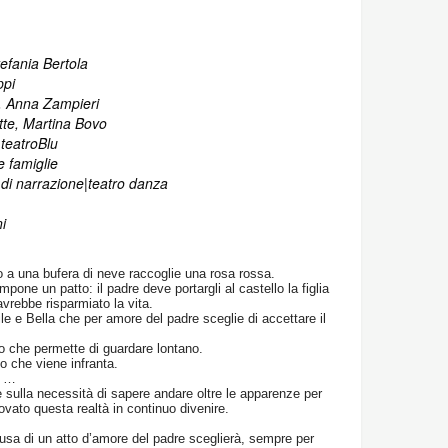
efania Bertola
ppi
 Anna Zampieri
te, Martina Bovo
teatroBlu
e famiglie
o di narrazione|teatro danza
ni
 a una bufera di neve raccoglie una rosa rossa.
mpone un patto: il padre deve portargli al castello la figlia
avrebbe risparmiato la vita.
ile e Bella che per amore del padre sceglie di accettare il
o che permette di guardare lontano.
o che viene infranta.
a …
 e sulla necessità di sapere andare oltre le apparenze per
vato questa realtà in continuo divenire.
ausa di un atto d’amore del padre sceglierà, sempre per