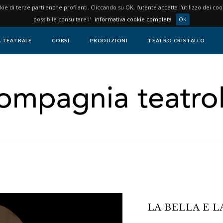
okie di terze parti anche profilanti. Cliccando su OK, l'utente accetta l'utilizzo dei c
possibile consultare l'
informativa cookie completa
OK
 TEATRALE
CORSI
PRODUZIONI
TEATRO CRISTALLO
LA BELLA E L