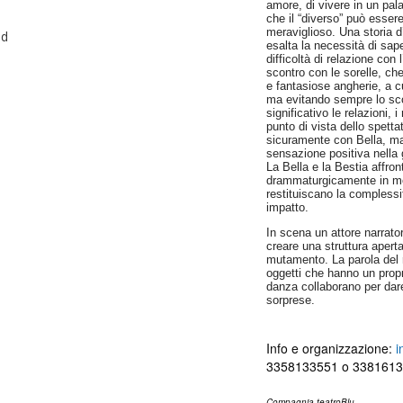
amore, di vivere in un pa
che il “diverso” può esse
meraviglioso. Una storia 
ad
esalta la necessità di sape
difficoltà di relazione con 
scontro con le sorelle, c
e fantasiose angherie, a c
ma evitando sempre lo scon
significativo le relazioni,
punto di vista dello spetta
sicuramente con Bella, ma
sensazione positiva nella g
La Bella e la Bestia affron
drammaturgicamente in mod
restituiscano la complessi
impatto.
In scena un attore narrator
creare una struttura apert
mutamento. La parola del r
oggetti che hanno un prop
danza collaborano per dare
sorprese.
Info e organizzazione:
i
3358133551 o 338161
Compagnia teatroBlu