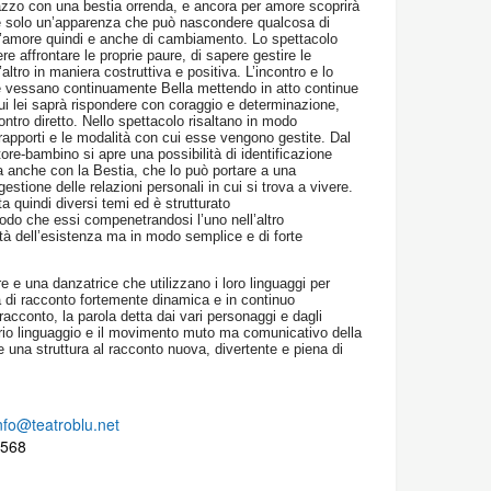
lazzo con una bestia orrenda, e ancora per amore scoprirà
re solo un’apparenza che può nascondere qualcosa di
d’amore quindi e anche di cambiamento. Lo spettacolo
re affrontare le proprie paure, di sapere gestire le
l’altro in maniera costruttiva e positiva. L’incontro e lo
he vessano continuamente Bella mettendo in atto continue
ui lei saprà rispondere con coraggio e determinazione,
tro diretto. Nello spettacolo risaltano in modo
 i rapporti e le modalità con cui esse vengono gestite. Dal
tore-bambino si apre una possibilità di identificazione
 anche con la Bestia, che lo può portare a una
estione delle relazioni personali in cui si trova a vivere.
ta quindi diversi temi ed è strutturato
o che essi compenetrandosi l’uno nell’altro
tà dell’esistenza ma in modo semplice e di forte
e e una danzatrice che utilizzano i loro linguaggi per
a di racconto fortemente dinamica e in continuo
acconto, la parola detta dai vari personaggi e dagli
rio linguaggio e il movimento muto ma comunicativo della
 una struttura al racconto nuova, divertente e piena di
nfo@teatroblu.net
3568