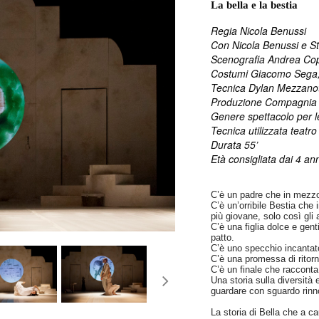
La bella e la bestia
Regia Nicola Benussi
Con Nicola Benussi e St
Scenografia Andrea Co
Costumi Giacomo Sega,
Tecnica Dylan Mezzanot
Produzione Compagnia 
Genere spettacolo per l
Tecnica utilizzata teatr
Durata 55’
Età consigliata dai 4 an
C’è un padre che in mezzo
C’è un’orribile Bestia che i
più giovane, solo così gli 
C’è una figlia dolce e gent
patto.
C’è uno specchio incantat
C’è una promessa di ritorn
C’è un finale che raccont
next
Una storia sulla diversità
guardare con sguardo rinno
La storia di Bella che a c