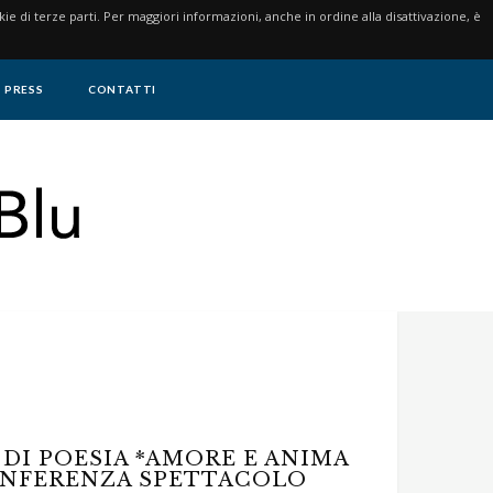
ookie di terze parti. Per maggiori informazioni, anche in ordine alla disattivazione, è
PRESS
CONTATTI
 DI POESIA *AMORE E ANIMA
- CONFERENZA SPETTACOLO