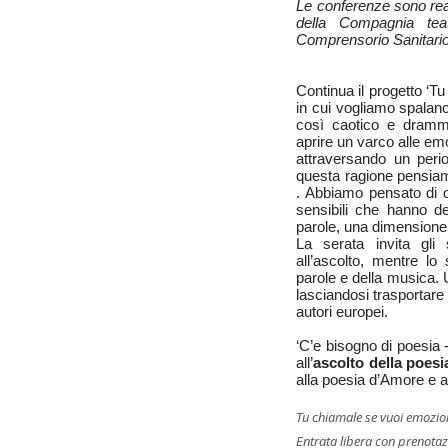
Le conferenze sono reali
della Compagnia teat
Comprensorio Sanitario
Continua il progetto ‘T
in cui vogliamo spalanca
così caotico e dramm
aprire un varco alle em
attraversando un perio
questa ragione pensiam
. Abbiamo pensato di of
sensibili che hanno de
parole, una dimensione 
La serata invita gli
all’ascolto, mentre lo
parole e della musica.
lasciandosi trasportare d
autori europei.
‘C’e bisogno di poesia
all’
ascolto della poesi
alla poesia d’Amore e a
Tu chiamale se vuoi emozio
Entrata libera con prenota