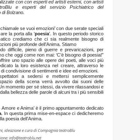
zzate con con esperti ed artisti esterni, con artisti
roBlu e esperti del servizio Psichiatrico del
 di Bolzano.
u chiamale se vuoi emozioni’ con due serate speciali
re la porta alla ‘
poesia
’. In questo periodo storico
atico crediamo che ci sia realmente bisogno di
ozioni più profonde dell’Anima. Stiamo
do difficile, pieno di guerre e prevaricazioni, per
o che oggi come non mai: ‘C’è bisogno di poesia!”
frire uno spazio alle opere dei poeti, alle voci più
dicato la loro esistenza nel creare, attraverso le
di condivisione di sentimenti e idee ed emozioni.
 spettatori a sedersi e mettersi semplicemente
 spazio della scena verrà avvolto dai suoni delle
 Un momento per sé stessi, da vivere rilassandosi e
alla bellezza delle parole di alcuni tra i più sensibili
 - Amore e Anima’ è il primo appuntamento dedicato
a
. In questa prima mise-en-espace ci dedicheremo
lla poesia dell’Anima.
ni, ideazione e cura di Compagnia teatroBlu
zione:
info@teatroblu.net