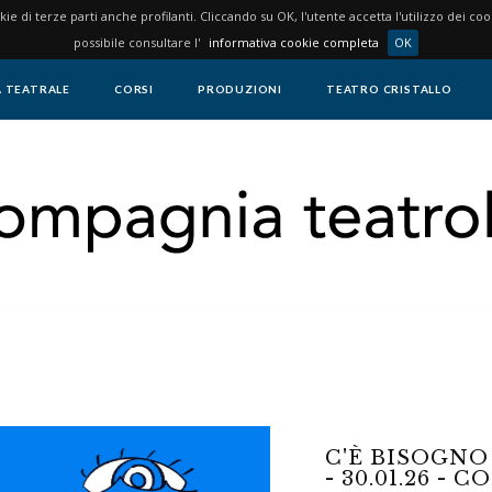
okie di terze parti anche profilanti. Cliccando su OK, l'utente accetta l'utilizzo dei c
possibile consultare l'
informativa cookie completa
OK
 TEATRALE
CORSI
PRODUZIONI
TEATRO CRISTALLO
C'È BISOGNO
- 30.01.26 