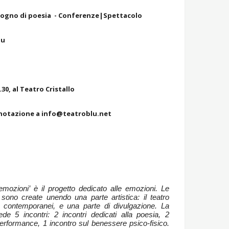
sogno di poesia - Conferenze|Spettacolo
lu
.30, al Teatro Cristallo
enotazione a
info@teatroblu.net
mozioni’ è il progetto dedicato alle emozioni. Le
sono create unendo una parte artistica: il teatro
 contemporanei, e una parte di divulgazione. La
e 5 incontri: 2 incontri dedicati alla poesia, 2
a performance, 1 incontro sul benessere psico-fisico.