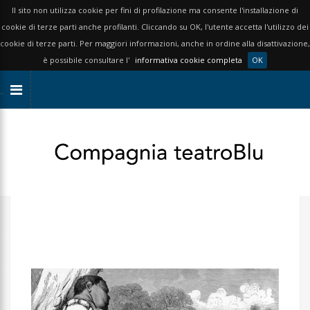
Il sito non utilizza cookie per fini di profilazione ma consente l'installazione di
cookie di terze parti anche profilanti. Cliccando su OK, l'utente accetta l'utilizzo dei
cookie di terze parti. Per maggiori informazioni, anche in ordine alla disattivazione,
è possibile consultare l'
informativa cookie completa
OK