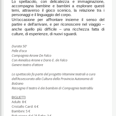
Lo spettacolo, con delicatezza e immaginazione,
accompagna bambine e bambini a esplorare questi
temi, attraverso il gioco scenico, la relazione tra i
personaggi e il linguaggio del corpo.
Un’occasione per a
ﬀ
rontare insieme il senso del
partire e dell’arrivare, e per riconoscere nel viaggio –
anche quello più di
ﬃ
cile – una ricchezza fatta di
culture, di esperienze, di nuovi sguardi.
Durata 50’
Pelle d’oca
Compagnia Airone De Falco
Con Annalisa Arione e Dario E. de Falco
Genere teatro d’attore
Lo spettacolo fa parte del progetto Vitamine teatrali a cura
dell’Assessorato alla Cultura della Provincia Autonoma di
Bolzano
Rassegna Il teatro è dei bambini di Compagnia teatroBlu
BIGLIETTI
Adulti: 8 €
Cristallo Card: 6 €
Bambini: 5 €
Riduzione dal 2° figlio: 3 €